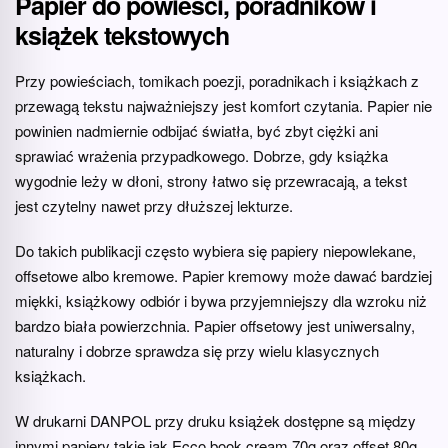
Papier do powieści, poradników i
książek tekstowych
Przy powieściach, tomikach poezji, poradnikach i książkach z
przewagą tekstu najważniejszy jest komfort czytania. Papier nie
powinien nadmiernie odbijać światła, być zbyt ciężki ani
sprawiać wrażenia przypadkowego. Dobrze, gdy książka
wygodnie leży w dłoni, strony łatwo się przewracają, a tekst
jest czytelny nawet przy dłuższej lekturze.
Do takich publikacji często wybiera się papiery niepowlekane,
offsetowe albo kremowe. Papier kremowy może dawać bardziej
miękki, książkowy odbiór i bywa przyjemniejszy dla wzroku niż
bardzo biała powierzchnia. Papier offsetowy jest uniwersalny,
naturalny i dobrze sprawdza się przy wielu klasycznych
książkach.
W drukarni DANPOL przy druku książek dostępne są między
innymi papiery takie jak Ecco book cream 70g oraz offset 80g.