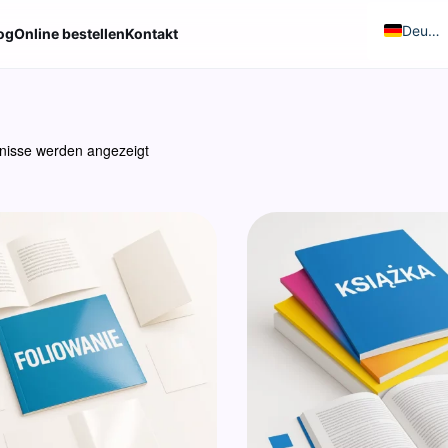
Deutsch
og
Online bestellen
Kontakt
Polski
Češtin
bnisse werden angezeigt
França