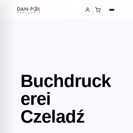
Buchdruck
erei
Czeladź