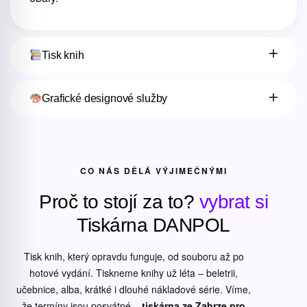
Tisk knih
Grafické designové služby
CO NÁS DĚLÁ VÝJIMEČNÝMI
Proč to stojí za to?
vybrat si
Tiskárna DANPOL
Tisk knih, který opravdu funguje, od souboru až po
hotové vydání. Tiskneme knihy už léta – beletrii,
učebnice, alba, krátké i dlouhé nákladové série. Víme,
že termíny jsou posvátné –
tiskárna ze Zabrze pro