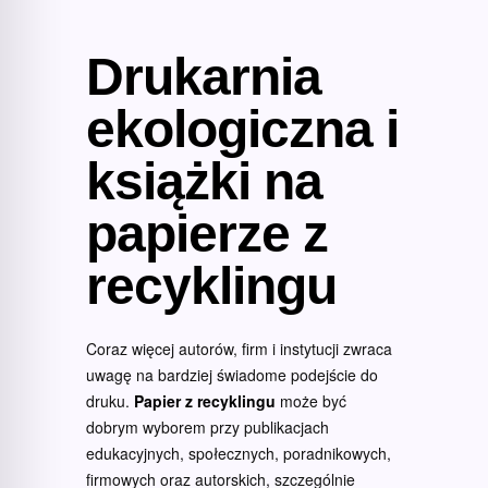
Drukarnia
ekologiczna i
książki na
papierze z
recyklingu
Coraz więcej autorów, firm i instytucji zwraca
uwagę na bardziej świadome podejście do
druku.
Papier z recyklingu
może być
dobrym wyborem przy publikacjach
edukacyjnych, społecznych, poradnikowych,
firmowych oraz autorskich, szczególnie