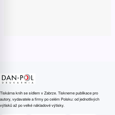
Tiskárna knih se sídlem v Zabrze. Tiskneme publikace pro
autory, vydavatele a firmy po celém Polsku: od jednotlivých
výtisků až po velké nákladové výtisky.