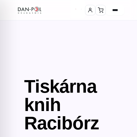
Tiskárna
knih
Racibórz