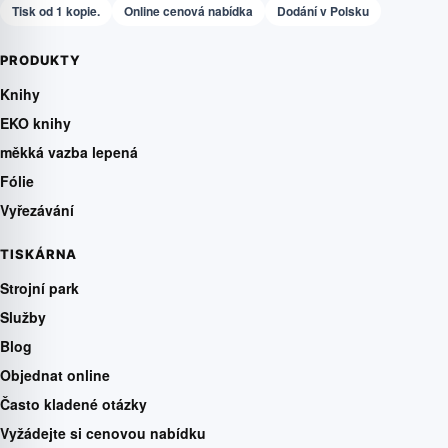
Tisk od 1 kopie.
Online cenová nabídka
Dodání v Polsku
PRODUKTY
Knihy
EKO knihy
měkká vazba lepená
Fólie
Vyřezávání
TISKÁRNA
Strojní park
Služby
Blog
Objednat online
Často kladené otázky
Vyžádejte si cenovou nabídku