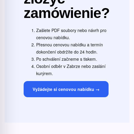
zamówienie?
Zašlete PDF soubory nebo návrh pro
cenovou nabídku.
Přesnou cenovou nabídku a termín
dokončení obdržíte do 24 hodin.
Po schválení začneme s tiskem.
Osobní odběr v Zabrze nebo zaslání
kurýrem.
Vyžádejte si cenovou nabídku →