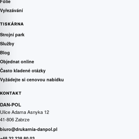
Fólie
Vyřezávání
TISKÁRNA
Strojní park
Služby
Blog
Objednat online
Často kladené otázky
Vyžádejte si cenovou nabídku
KONTAKT
DAN-POL
Ulice Adama Asnyka 12
41-806 Zabrze
biuro@drukarnia-danpol.pl
+48 32 238 80 03