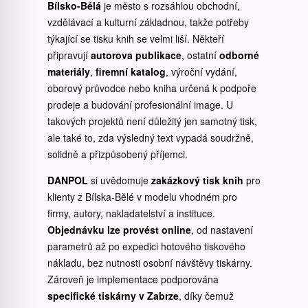
Bílsko-Bělá
je město s rozsáhlou obchodní,
vzdělávací a kulturní základnou, takže potřeby
týkající se tisku knih se velmi liší. Někteří
připravují
autorova publikace
, ostatní
odborné
materiály
,
firemní katalog
, výroční vydání,
oborový průvodce nebo kniha určená k podpoře
prodeje a budování profesionální image. U
takových projektů není důležitý jen samotný tisk,
ale také to, zda výsledný text vypadá soudržně,
solidně a přizpůsobený příjemci.
DANPOL
si uvědomuje
zakázkový tisk knih
pro
klienty z Bílska-Bělé v modelu vhodném pro
firmy, autory, nakladatelství a instituce.
Objednávku lze provést online
, od nastavení
parametrů až po expedici hotového tiskového
nákladu, bez nutnosti osobní návštěvy tiskárny.
Zároveň je implementace podporována
specifické tiskárny v Zabrze
, díky čemuž