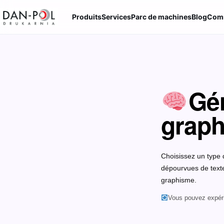
Produits
Services
Parc de machines
Blog
Comm
Gén
graph
Choisissez un type d
dépourvues de texte,
graphisme.
Vous pouvez expérim