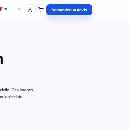
Français
Demander un devis
Polski
English (UK)
Deutsch
Čeština
n
icielle. Ces images,
n logiciel de