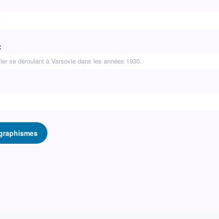
:
 graphismes